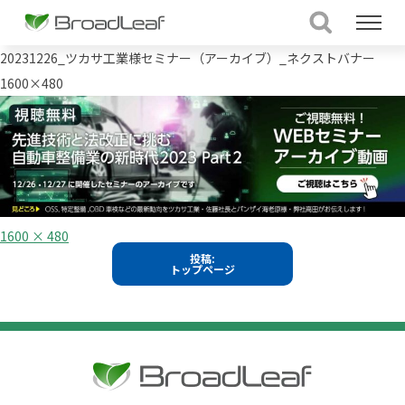
20231226_ツカサ工業様セミナー（アーカイブ）_ネクストバナー
1600×480
フ
1600 × 480
ル
投
投稿:
サ
トップページ
イ
稿
ズ
ナ
ビ
ゲ
ー