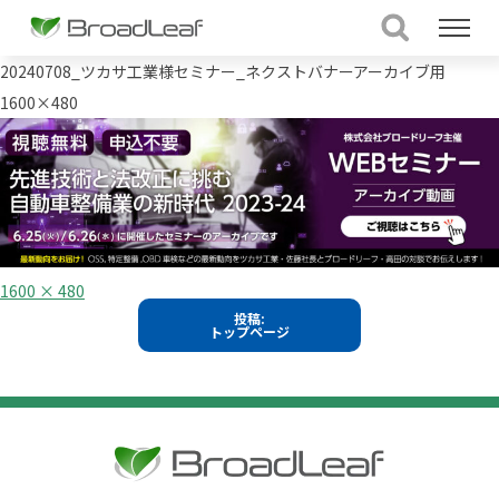
20240708_ツカサ工業様セミナー_ネクストバナーアーカイブ用
1600×480
フ
1600 × 480
ル
投
投稿:
サ
トップページ
イ
稿
ズ
ナ
ビ
ゲ
ー