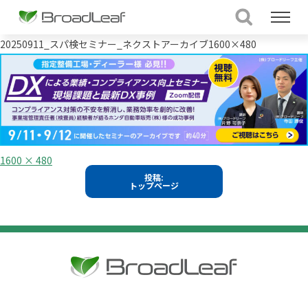
20250911_スパ検セミナー_ネクストアーカイブ1600×480
フ
1600 × 480
ル
投
投稿:
サ
トップページ
イ
稿
ズ
ナ
ビ
ゲ
ー
シ