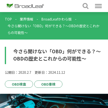
TOP
-
業界情報
-
BroadLeafかわら版
-
今さら聞けない「OBD」何ができる？～OBDの歴史とこれか
らの可能性～
今さら聞けない「OBD」何ができる？～
OBDの歴史とこれからの可能性～
公開日：2020.2.7
更新日：2024.11.12
OBD検査
OBD車検