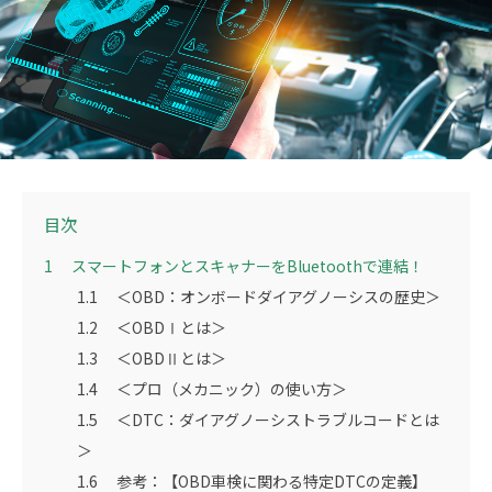
目次
1
スマートフォンとスキャナーをBluetoothで連結！
1.1
＜OBD：オンボードダイアグノーシスの歴史＞
1.2
＜OBDⅠとは＞
1.3
＜OBDⅡとは＞
1.4
＜プロ（メカニック）の使い方＞
1.5
＜DTC：ダイアグノーシストラブルコードとは
＞
1.6
参考：【OBD車検に関わる特定DTCの定義】