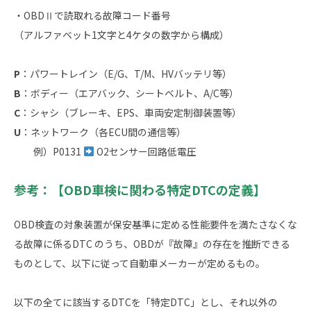
・OBDⅡで読取れる故障コード番号
（アルファベット1文字と4ケタの数字から構成）
P
：パワートレイン（E/G、T/M、HVバッテリ等）
B
：ボディー（エアバック、シートベルト、A/C等）
C
：シャシ（ブレーキ、EPS、車両安定制御装置等）
U
：ネットワーク（各ECU間の通信等）
例）P0131
O2センサー回路低電圧
参考：【OBD車検に関わる特定DTCの定義】
OBD検査の対象装置が保安基準に定める性能要件を満たさなくな
る故障に係るDTC のうち、OBDが『故障』の存在を推断できる
ものとして、以下に従って自動車メーカーが定めるもの。
以下の全てに該当するDTCを「特定DTC」とし、それ以外の