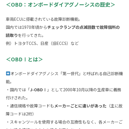
＜OBD：オンボードダイアグノーシスの歴史＞
車両ECUに搭載されている故障診断機能。
国内では1970年頃から
チェックランプの点滅回数で故障個所の
読取り
を行ってきた。
例）トヨタTCCS、日産（旧ECCS）など
＜OBDⅠとは＞
オンボードダイアグノシス「第一世代」と呼ばれる自己診断機
能。
・国内では「
J-OBDⅠ
」として2000年10月以降の生産車に義務
付けされた。
・通信規格や故障コードも
メーカーごとに違いがあった
（主に故
障コードは2桁）
・スキャンツールを使用する場合の互換性もなく、各メーカーご