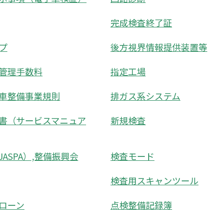
完成検査終了証
プ
後方視界情報提供装置等
管理手数料
指定工場
車整備事業規則
排ガス系システム
書（サービスマニュア
新規検査
ASPA）,整備振興会
検査モード
検査用スキャンツール
ローン
点検整備記録簿