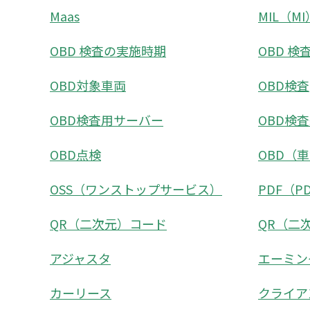
Maas
MIL（MI
OBD 検査の実施時期
OBD 
OBD対象車両
OBD検査
OBD検査用サーバー
OBD検
OBD点検
OBD（
OSS（ワンストップサービス）
PDF（P
QR（二次元）コード
QR（二
アジャスタ
エーミン
カーリース
クライア