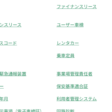
ファイナンスリース
ンスリース
ユーザー車検
スコード
レンタカー
乗車定員
緊急通報装置
事業場管理責任者
ー
保安基準適合証
年月
利用者管理システム
示事項（電子車検証）
回路診断