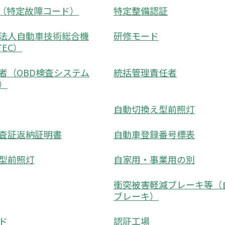
C（特定故障コード）
特定整備認証
法人自動車技術総合機
研修モード
TEC）
者（OBD検査システム
統括管理責任者
）
自動切換え型前照灯
査証返納証明書
自動車登録番号標表
型前照灯
自家用・事業用の別
衝突被害軽減ブレーキ等（
ブレーキ）
ド
認証工場