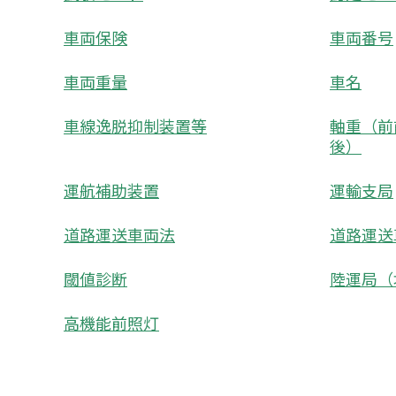
車両保険
車両番号
車両重量
車名
車線逸脱抑制装置等
軸重（前
後）
運航補助装置
運輸支局
道路運送車両法
道路運送
閾値診断
陸運局（
高機能前照灯