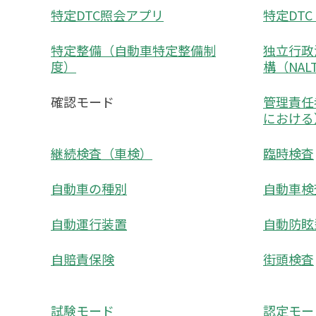
特定DTC照会アプリ
特定DT
特定整備（自動車特定整備制
独立行政
度）
構（NAL
確認モード
管理責任
における
継続検査（車検）
臨時検査
自動車の種別
自動車検
自動運行装置
自動防眩
自賠責保険
街頭検査
試験モード
認定モー