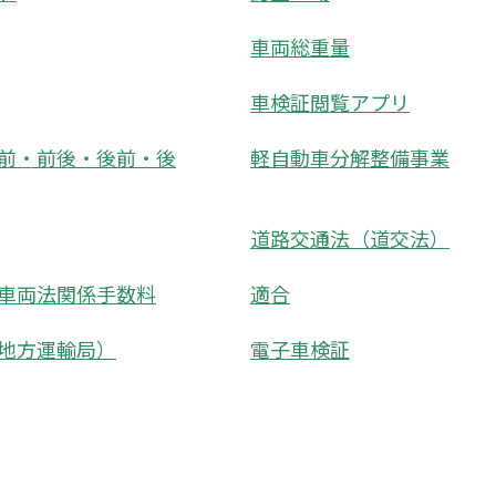
車両総重量
車検証閲覧アプリ
前・前後・後前・後
軽自動車分解整備事業
道路交通法（道交法）
車両法関係手数料
適合
地方運輸局）
電子車検証