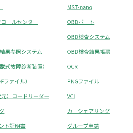
）
MST-nano
検査コールセンター
OBDポート
OBD検査システム
査結果参照システム
OBD検査結果帳票
車載式故障診断装置）
OCR
DFファイル）
PNGファイル
次元）コードリーダー
VCI
グ
カーシェアリング
ント証明書
グループ申請