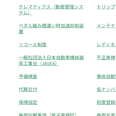
テレマティクス（動態管理シス
トリップ
テム）
ペダル踏み間違い時加速抑制装
メンテナ
置
リコール制度
レディネ
一般社団法人日本自動車機械器
不正車検
具工業会（JASEA）
予備検査
事故自動
代務交付
仮ナンバ
保険協定
初度登録
券面記載事項（電子車検証）
券面非表