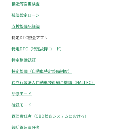
構造等変更検査
残価設定ローン
点検整備記録簿
特定DTC照会アプリ
特定DTC（特定故障コード）
特定整備認証
特定整備（自動車特定整備制度）
独立行政法人自動車技術総合機構（NALTEC）
研修モード
確認モード
管理責任者（OBD検査システムにおける）
統括管理責任者