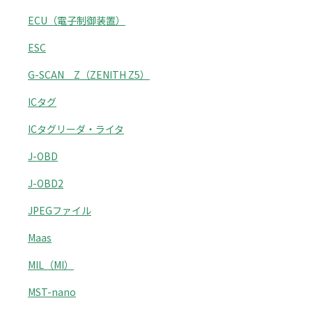
ECU（電子制御装置）
ESC
G-SCAN Z（ZENITH Z5）
ICタグ
ICタグリーダ・ライタ
J-OBD
J-OBD2
JPEGファイル
Maas
MIL（MI）
MST-nano