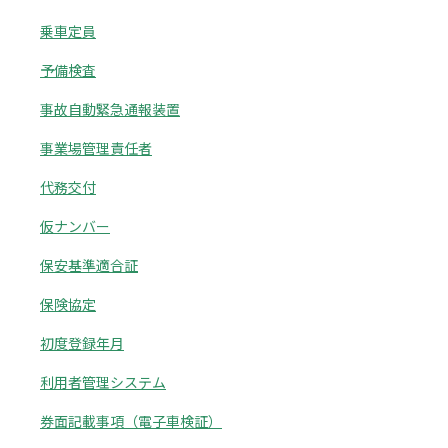
乗車定員
予備検査
事故自動緊急通報装置
事業場管理責任者
代務交付
仮ナンバー
保安基準適合証
保険協定
初度登録年月
利用者管理システム
券面記載事項（電子車検証）