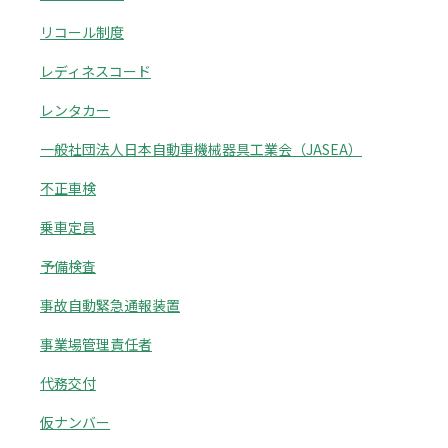
リコール制度
レディネスコード
レンタカー
一般社団法人日本自動車機械器具工業会（JASEA）
不正車検
乗車定員
予備検査
事故自動緊急通報装置
事業場管理責任者
代務交付
仮ナンバー