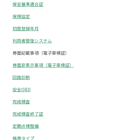
保安基準適合証
保険協定
初度登録年月
利用者管理システム
券面記載事項（電子車検証）
券面非表示事項（電子車検証）
回路診断
安全OBD
完成検査
完成検査終了証
定期点検整備
帳票タイプ