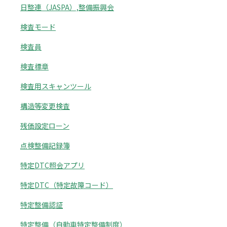
日整連（JASPA）,整備振興会
検査モード
検査員
検査標章
検査用スキャンツール
構造等変更検査
残価設定ローン
点検整備記録簿
特定DTC照会アプリ
特定DTC（特定故障コード）
特定整備認証
特定整備（自動車特定整備制度）