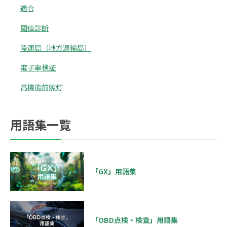
適合
閾値診断
陸運局（地方運輸局）
電子車検証
高機能前照灯
用語集一覧
「GX」用語集
「OBD点検・検査」用語集