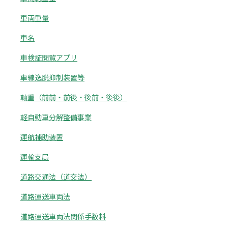
車両重量
車名
車検証閲覧アプリ
車線逸脱抑制装置等
軸重（前前・前後・後前・後後）
軽自動車分解整備事業
運航補助装置
運輸支局
道路交通法（道交法）
道路運送車両法
道路運送車両法関係手数料