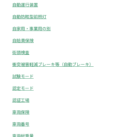
自動運行装置
自動防眩型前照灯
自家用・事業用の別
自賠責保険
街頭検査
衝突被害軽減ブレーキ等（自動ブレーキ）
試験モード
認定モード
認証工場
車両保険
車両番号
車両総重量