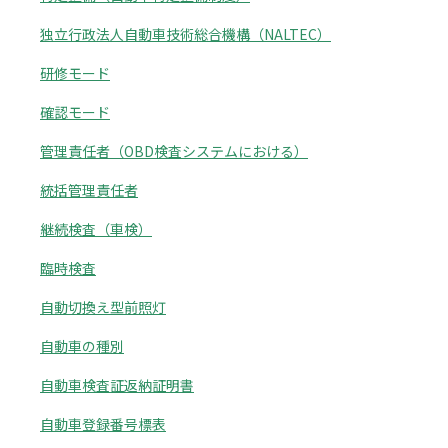
独立行政法人自動車技術総合機構（NALTEC）
研修モード
確認モード
管理責任者（OBD検査システムにおける）
統括管理責任者
継続検査（車検）
臨時検査
自動切換え型前照灯
自動車の種別
自動車検査証返納証明書
自動車登録番号標表