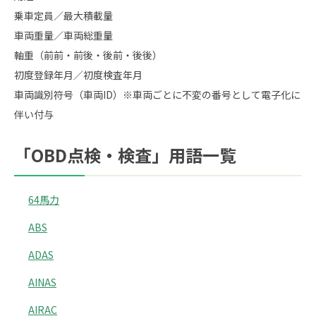
乗車定員／最大積載量
車両重量／車両総重量
軸重（前前・前後・後前・後後）
初度登録年月／初度検査年月
車両識別符号（車両ID）※車両ごとに不変の番号として電子化に
伴い付与
「OBD点検・検査」用語一覧
64馬力
ABS
ADAS
AINAS
AIRAC