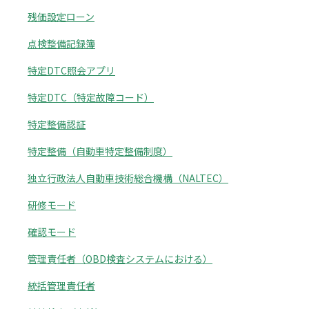
残価設定ローン
点検整備記録簿
特定DTC照会アプリ
特定DTC（特定故障コード）
特定整備認証
特定整備（自動車特定整備制度）
独立行政法人自動車技術総合機構（NALTEC）
研修モード
確認モード
管理責任者（OBD検査システムにおける）
統括管理責任者