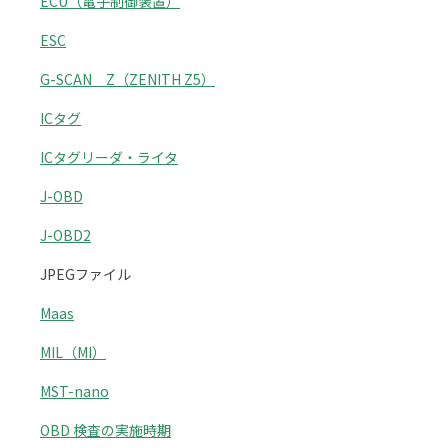
ECU（電子制御装置）
ESC
G-SCAN Z（ZENITH Z5）
ICタグ
ICタグリーダ・ライタ
J-OBD
J-OBD2
JPEGファイル
Maas
MIL（MI）
MST-nano
OBD 検査の実施時期