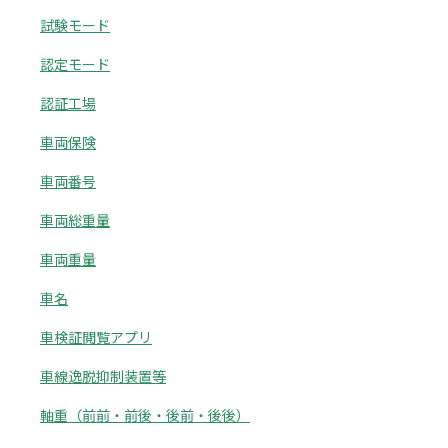
試験モード
認定モード
認証工場
車両保険
車両番号
車両総重量
車両重量
車名
車検証閲覧アプリ
車線逸脱抑制装置等
軸重（前前・前後・後前・後後）