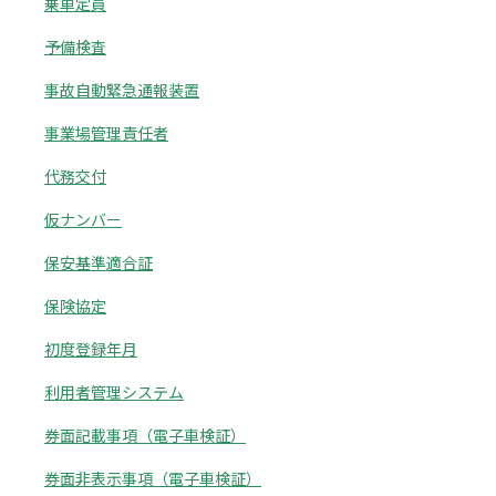
乗車定員
予備検査
事故自動緊急通報装置
事業場管理責任者
代務交付
仮ナンバー
保安基準適合証
保険協定
初度登録年月
利用者管理システム
券面記載事項（電子車検証）
券面非表示事項（電子車検証）