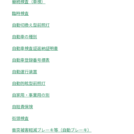
継続検査（車検）
臨時検査
自動切換え型前照灯
自動車の種別
自動車検査証返納証明書
自動車登録番号標表
自動運行装置
自動防眩型前照灯
自家用・事業用の別
自賠責保険
街頭検査
衝突被害軽減ブレーキ等（自動ブレーキ）