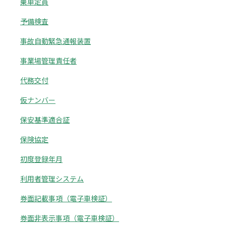
乗車定員
予備検査
事故自動緊急通報装置
事業場管理責任者
代務交付
仮ナンバー
保安基準適合証
保険協定
初度登録年月
利用者管理システム
券面記載事項（電子車検証）
券面非表示事項（電子車検証）