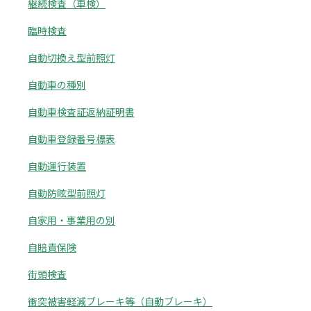
継続検査（車検）
臨時検査
自動切換え型前照灯
自動車の種別
自動車検査証返納証明書
自動車登録番号標表
自動運行装置
自動防眩型前照灯
自家用・事業用の別
自賠責保険
街頭検査
衝突被害軽減ブレーキ等（自動ブレーキ）