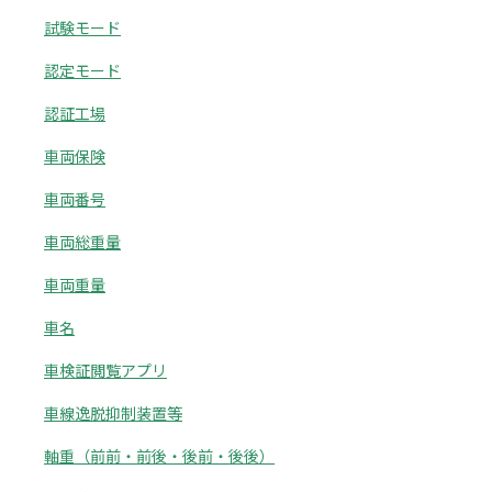
試験モード
認定モード
認証工場
車両保険
車両番号
車両総重量
車両重量
車名
車検証閲覧アプリ
車線逸脱抑制装置等
軸重（前前・前後・後前・後後）