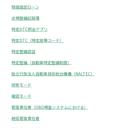
残価設定ローン
点検整備記録簿
特定DTC照会アプリ
特定DTC（特定故障コード）
特定整備認証
特定整備（自動車特定整備制度）
独立行政法人自動車技術総合機構（NALTEC）
研修モード
確認モード
管理責任者（OBD検査システムにおける）
統括管理責任者