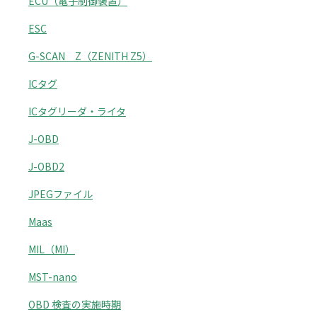
ECU（電子制御装置）
ESC
G-SCAN Z（ZENITH Z5）
ICタグ
ICタグリーダ・ライタ
J-OBD
J-OBD2
JPEGファイル
Maas
MIL（MI）
MST-nano
OBD 検査の実施時期