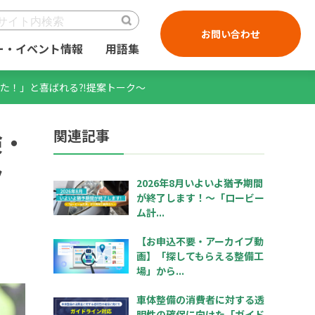
お問い合わせ
ー・イベント情報
用語集
た！」と喜ばれる⁈提案トーク～
関連記事
険・
ク
2026年8月いよいよ猶予期間
が終了します！～「ロービー
ム計...
【お申込不要・アーカイブ動
画】「探してもらえる整備工
場」から...
車体整備の消費者に対する透
明性の確保に向けた「ガイド