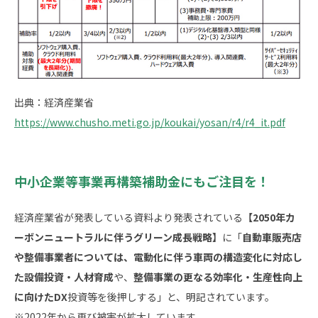
出典：経済産業省
https://www.chusho.meti.go.jp/koukai/yosan/r4/r4_it.pdf
中小企業等事業再構築補助金にもご注目を！
経済産業省が発表している資料より発表されている
【2050年カ
ーボンニュートラルに伴うグリーン成長戦略】
に「
自動車販売店
や整備事業者については、電動化に伴う車両の構造変化に対応し
た設備投資・人材育成
や、
整備事業の更なる効率化・生産性向上
に向けたDX
投資等を後押しする」と、明記されています。
※2022年から再び被害が拡大しています