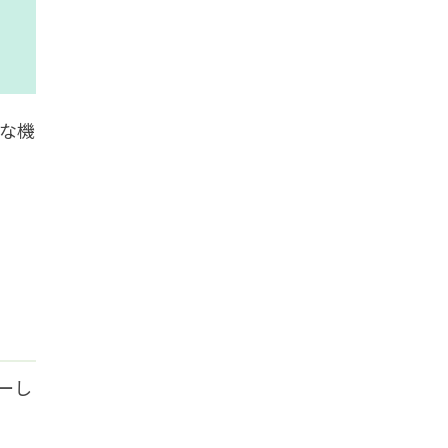
な機
ーし