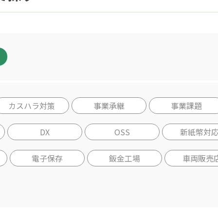
カスハラ対策
事業承継
事業課題
DX
OSS
新紙幣対
電子保存
鈑金工場
車両販売