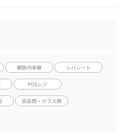
親族内承継
レバレート
応
POSレジ
店
部品商・ガラス商