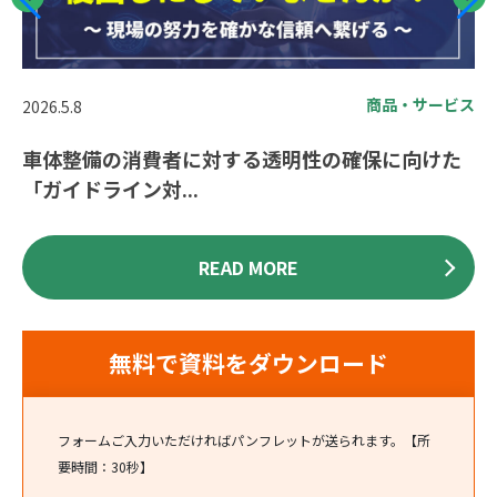
ビス
商品・サービス
2026.5.8
20
車体整備の消費者に対する透明性の確保に向けた
繰
「ガイドライン対...
ガ
READ MORE