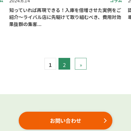
2024.6.14
2
ム
コラム
知っていれば再現できる！入庫を倍増させた実例をご
紹介～ライバル店に先駆けて取り組むべき、費用対効
果抜群の集客...
1
2
»
お問い合わせ