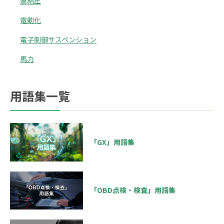
過給圧
電動化
電子制御サスペンション
馬力
用語集一覧
「GX」用語集
「OBD点検・検査」用語集