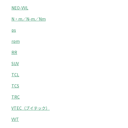
NEO-VVL
N・m／N-m／Nm
ps
rpm
RR
SUV
TCL
TCS
TRC
VTEC（ブイテック）
VVT