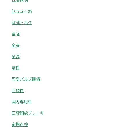
低ミュー路
低速トルク
全幅
全長
全高
剛性
可変バルブ機構
回頭性
国内専用車
圧縮開放ブレーキ
定期点検