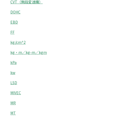
CVT（無段変速機）
DOHC
EBD
FF
kg/cm^2
kg・m／kg-m／kgm
kPa
kw
LSD
MIVEC
MR
MT