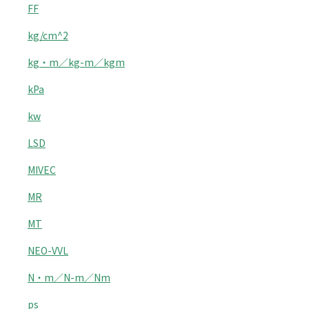
FF
kg/cm^2
kg・m／kg-m／kgm
kPa
kw
LSD
MIVEC
MR
MT
NEO-VVL
N・m／N-m／Nm
ps