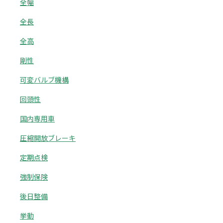
全幅
全長
全高
剛性
可変バルブ機構
回頭性
国内専用車
圧縮開放ブレーキ
定期点検
強制保険
後日整備
挙動