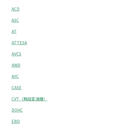
ACD
ASC
AT
ATTESA
AVCS
AWD
AYC
CASE
CVT（無段変速機）
DOHC
EBD