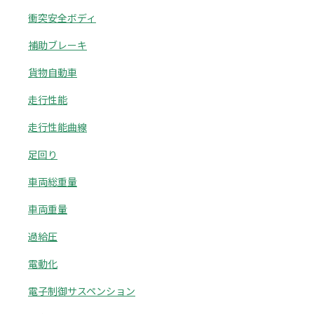
衝突安全ボディ
補助ブレーキ
貨物自動車
走行性能
走行性能曲線
足回り
車両総重量
車両重量
過給圧
電動化
電子制御サスペンション