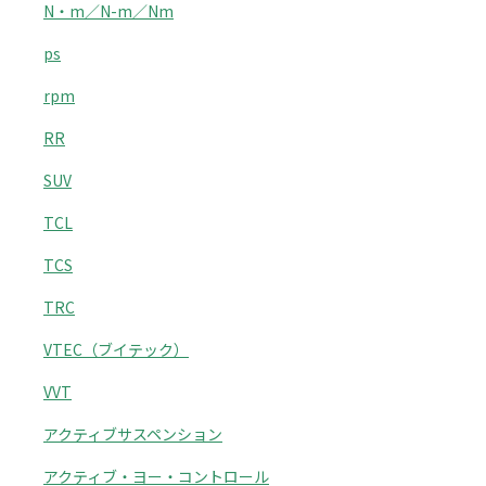
N・m／N-m／Nm
ps
rpm
RR
SUV
TCL
TCS
TRC
VTEC（ブイテック）
VVT
アクティブサスペンション
アクティブ・ヨー・コントロール