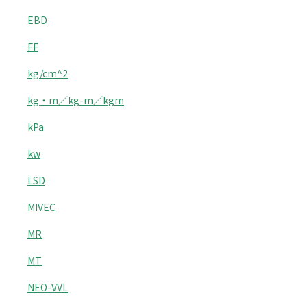
EBD
FF
kg/cm^2
kg・m／kg-m／kgm
kPa
kw
LSD
MIVEC
MR
MT
NEO-VVL