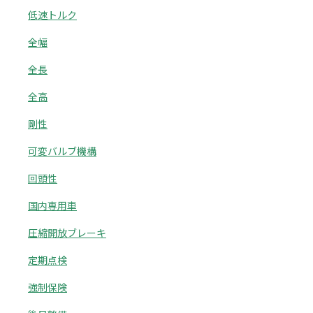
低速トルク
全幅
全長
全高
剛性
可変バルブ機構
回頭性
国内専用車
圧縮開放ブレーキ
定期点検
強制保険