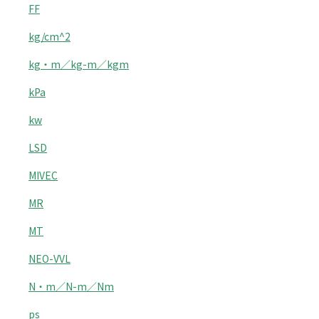
FF
kg/cm^2
kg・m／kg-m／kgm
kPa
kw
LSD
MIVEC
MR
MT
NEO-VVL
N・m／N-m／Nm
ps