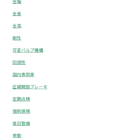
全幅
全長
全高
剛性
可変バルブ機構
回頭性
国内専用車
圧縮開放ブレーキ
定期点検
強制保険
後日整備
挙動