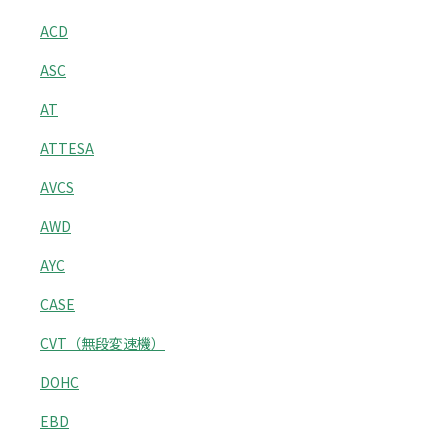
ACD
ASC
AT
ATTESA
AVCS
AWD
AYC
CASE
CVT（無段変速機）
DOHC
EBD