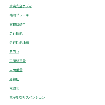
衝突安全ボディ
補助ブレーキ
貨物自動車
走行性能
走行性能曲線
足回り
車両総重量
車両重量
過給圧
電動化
電子制御サスペンション