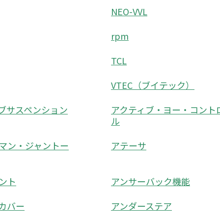
NEO-VVL
rpm
TCL
VTEC（ブイテック）
ブサスペンション
アクティブ・ヨー・コント
ル
マン・ジャントー
アテーサ
ント
アンサーバック機能
カバー
アンダーステア