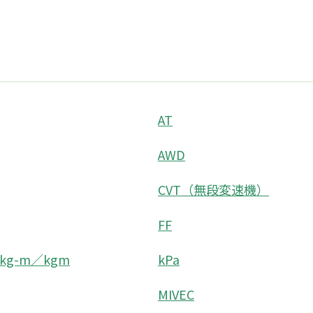
AT
AWD
CVT（無段変速機）
FF
kg-m／kgm
kPa
MIVEC