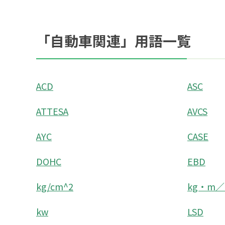
「自動車関連」用語一覧
ACD
ASC
ATTESA
AVCS
AYC
CASE
DOHC
EBD
kg/cm^2
kg・m／
kw
LSD