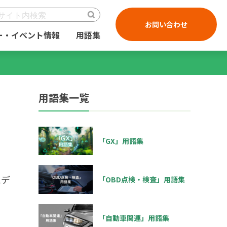
お問い合わせ
ー・イベント情報
用語集
用語集一覧
「GX」用語集
たデ
「OBD点検・検査」用語集
「自動車関連」用語集