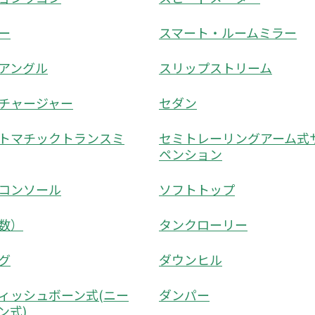
ー
スマート・ルームミラー
アングル
スリップストリーム
チャージャー
セダン
トマチックトランスミ
セミトレーリングアーム式
ペンション
コンソール
ソフトトップ
数）
タンクローリー
グ
ダウンヒル
ィッシュボーン式(ニー
ダンパー
ン式)