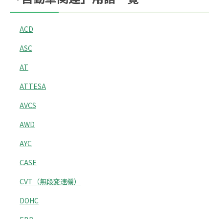
ACD
ASC
AT
ATTESA
AVCS
AWD
AYC
CASE
CVT（無段変速機）
DOHC