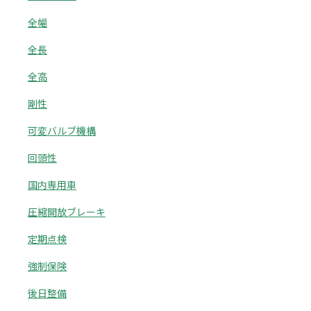
全幅
全長
全高
剛性
可変バルブ機構
回頭性
国内専用車
圧縮開放ブレーキ
定期点検
強制保険
後日整備