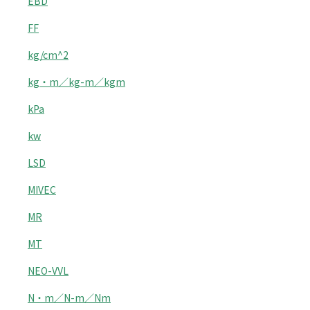
EBD
FF
kg/cm^2
kg・m／kg-m／kgm
kPa
kw
LSD
MIVEC
MR
MT
NEO-VVL
N・m／N-m／Nm