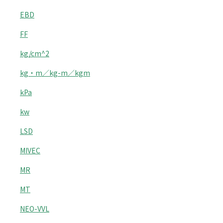
EBD
FF
kg/cm^2
kg・m／kg-m／kgm
kPa
kw
LSD
MIVEC
MR
MT
NEO-VVL