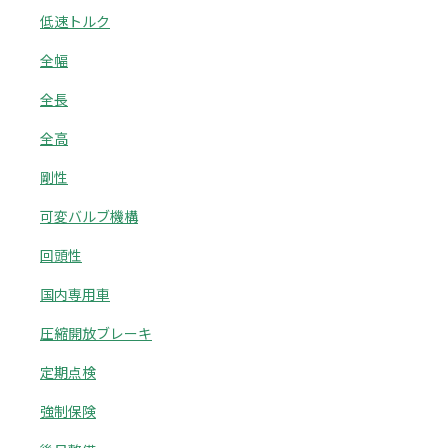
低速トルク
全幅
全長
全高
剛性
可変バルブ機構
回頭性
国内専用車
圧縮開放ブレーキ
定期点検
強制保険