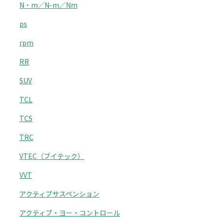
N・m／N-m／Nm
ps
rpm
RR
SUV
TCL
TCS
TRC
VTEC（ブイテック）
VVT
アクティブサスペンション
アクティブ・ヨー・コントロール