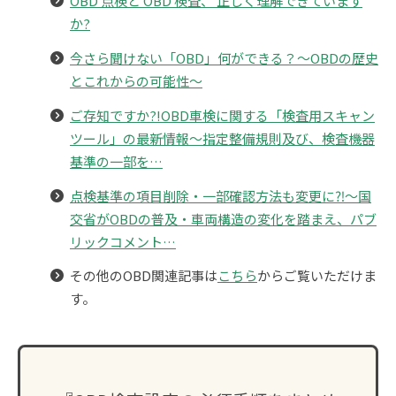
OBD 点検と OBD 検査、 正しく理解できています
か?
今さら聞けない「OBD」何ができる？～OBDの歴史
とこれからの可能性～
ご存知ですか?!OBD車検に関する「検査用スキャン
ツール」の最新情報～指定整備規則及び、検査機器
基準の一部を…
点検基準の項目削除・一部確認方法も変更に⁈～国
交省がOBDの普及・車両構造の変化を踏まえ、パブ
リックコメント…
その他のOBD関連記事は
こちら
からご覧いただけま
す。