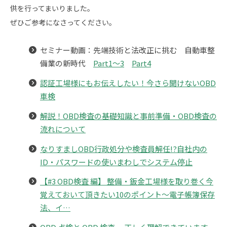
供を行ってまいりました。
ぜひご参考になさってください。
セミナー動画：先端技術と法改正に挑む 自動車整
備業の新時代
Part1～3
Part4
認証工場様にもお伝えしたい！今さら聞けないOBD
車検
解説！OBD検査の基礎知識と事前準備・OBD検査の
流れについて
なりすましOBD行政処分や検査員解任!?自社内の
ID・パスワードの使いまわしでシステム停止
【#3 OBD検査 編】 整備・鈑金工場様を取り巻く今
覚えておいて頂きたい10のポイント～電子帳簿保存
法、イ…